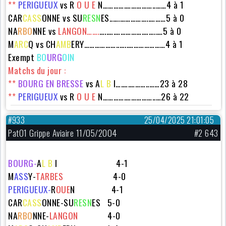
**
PERIGUEUX
vs
R
O U E
N………….……………..……4 à 1
CAR
CASS
ONNE
vs SU
RESN
ES..….……………..………5 à 0
NA
RBO
NNE vs
LANGON…….
…..….…………….……..…5 à 0
M
ARC
Q vs
CH
AMB
ERY
………………..…..…………………4 à 1
Exempt
BO
URG
OIN
Matchs du jour :
**
BOURG EN BRESSE
vs A
L B
I….….………..……23 à 28
**
PERIGUEUX
vs
R
O U E
N………….……………..…26 à 22
#933
25/04/2025 21:01:05
Pat01 Grippe Aviaire 11/05/2004
#2 643
BOURG-
A
L B
I 4-1
M
ASS
Y-
TARBES
4-0
PERIGUEUX-
R
OUE
N 4-1
CAR
CASS
ONNE-SU
RESN
ES 5-0
NA
RBO
NNE-
LANGON
4-0