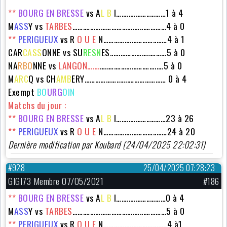
**
BOURG EN BRESSE
vs A
L B
I….….………..………1 à 4
M
ASS
Y vs
TARBES
…….……………………….…...…………4 à 0
**
PERIGUEUX
vs
R
O U E
N………….……………..……4 à 1
CAR
CASS
ONNE
vs SU
RESN
ES..….……………..………5 à 0
NA
RBO
NNE vs
LANGON…….
…..….…………….……..…5 à 0
M
ARC
Q vs
CH
AMB
ERY
………………..…..………………… 0 à 4
Exempt
BO
URG
OIN
Matchs du jour :
**
BOURG EN BRESSE
vs A
L B
I….….………..………23 à 26
**
PERIGUEUX
vs
R
O U E
N………….……………..……24 à 20
Dernière modification par Koubard (24/04/2025 22:02:31)
#928
25/04/2025 07:28:23
GIGI73 Membre 07/05/2021
#186
**
BOURG EN BRESSE
vs A
L B
I….….………..………0 à 4
M
ASS
Y vs
TARBES
…….……………………….…...…………5 à 0
**
PERIGUEUX
vs
R
O U E
N………….……………..……4 à1