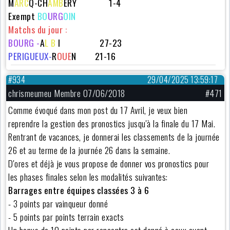
M
ARC
Q-
CH
AMB
ERY 1-4
Exempt
BO
URG
OIN
Matchs du jour :
BOURG -
A
L B
I 27-23
PERIGUEUX-
R
OUE
N 21-16
#934
29/04/2025 13:59:17
chrismeumeu Membre 07/06/2018
#471
Comme évoqué dans mon post du 17 Avril, je veux bien
reprendre la gestion des pronostics jusqu'à la finale du 17 Mai.
Rentrant de vacances, je donnerai les classements de la journée
26 et au terme de la journée 26 dans la semaine.
D'ores et déjà je vous propose de donner vos pronostics pour
les phases finales selon les modalités suivantes:
Barrages entre équipes classées 3 à 6
- 3 points par vainqueur donné
- 5 points par points terrain exacts