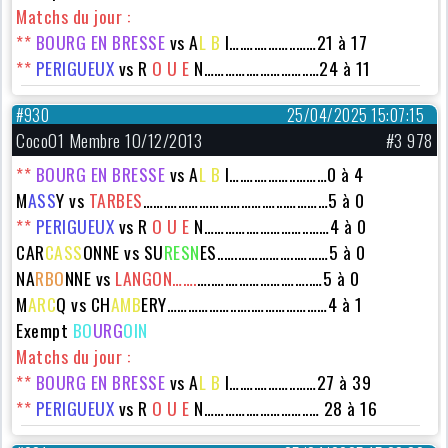
Matchs du jour :
**
BOURG EN BRESSE
vs A
L B
I….….………..……21 à 17
**
PERIGUEUX
vs
R
O U E
N………….……………..…24 à 11
#930
25/04/2025 15:07:15
Coco01 Membre 10/12/2013
#3 978
**
BOURG EN BRESSE
vs A
L B
I….….………..………0 à 4
M
ASS
Y vs
TARBES
…….……………………….…...…………5 à 0
**
PERIGUEUX
vs
R
O U E
N………….……………..……4 à 0
CAR
CASS
ONNE
vs SU
RESN
ES..….……………..………5 à 0
NA
RBO
NNE vs
LANGON…….
…..….…………….……..…5 à 0
M
ARC
Q vs
CH
AMB
ERY
………………..…..…………………4 à 1
Exempt
BO
URG
OIN
Matchs du jour :
**
BOURG EN BRESSE
vs A
L B
I….….………..……27 à 39
**
PERIGUEUX
vs
R
O U E
N………….……………..… 28 à 16