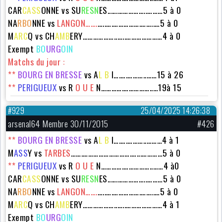
CAR
CASS
ONNE
vs SU
RESN
ES..….……………..………5 à 0
NA
RBO
NNE vs
LANGON…….
…..….…………….……..…5 à 0
M
ARC
Q vs
CH
AMB
ERY
………………..…..…………………4 à 0
Exempt
BO
URG
OIN
Matchs du jour :
**
BOURG EN BRESSE
vs A
L B
I….….………..……15 à 26
**
PERIGUEUX
vs
R
O U E
N………….……………..…19à 15
#929
25/04/2025 14:26:38
arsenal64 Membre 30/11/2015
#426
**
BOURG EN BRESSE
vs A
L B
I….….………..………4 à 1
M
ASS
Y vs
TARBES
…….……………………….…...…………5 à 0
**
PERIGUEUX
vs
R
O U E
N………….……………..……4 à0
CAR
CASS
ONNE
vs SU
RESN
ES..….……………..………5 à 0
NA
RBO
NNE vs
LANGON…….
…..….…………….……..…5 à 0
M
ARC
Q vs
CH
AMB
ERY
………………..…..…………………4 à 1
Exempt
BO
URG
OIN