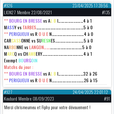
#926
23/04/2025 17:39:56
LION27 Membre 22/08/2021
#135
**
BOURG EN BRESSE
vs A
L B
I….….………..………4 à 1
M
ASS
Y vs
TARBES
…….……………………….…...…………5 à 0
**
PERIGUEUX
vs
R
O U E
N………….……………..……4 à 0
CAR
CASS
ONNE
vs SU
RESN
ES..….……………..………5 à 0
NA
RBO
NNE vs
LANGON…….
…..….…………….……..…5 à 0
M
ARC
Q vs
CH
AMB
ERY
………………..…..…………………4 à 1
Exempt
BO
URG
OIN
Matchs du jour :
**
BOURG EN BRESSE
vs A
L B
I….….………..………32 à 26
**
PERIGUEUX
vs
R
O U E
N………….……………..……26 à 15
#927
24/04/2025 22:01:12
Koubard Membre 08/09/2023
#91
Merci chrismeumeu et Fiphy pour votre dévouement !