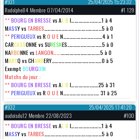
#931
25/04/2025 15:23:32
Rodolphe84 Membre 07/04/2014
#1 129
**
BOURG EN BRESSE
vs A
L B
I….….………..………1 à 4
M
ASS
Y vs
TARBES
…….……………………….…...…………5 à 0
**
PERIGUEUX
vs
R
O U E
N………….……………..……4 à 1
CAR
CASS
ONNE
vs SU
RESN
ES..….……………..………5 à 0
NA
RBO
NNE vs
LANGON…….
…..….…………….……..…5 à 0
M
ARC
Q vs
CH
AMB
ERY
………………..…..…………………0 à 5
Exempt
BO
URG
OIN
Matchs du jour :
**
BOURG EN BRESSE
vs A
L B
I….….………..……25 à 31
**
PERIGUEUX
vs
R
O U E
N………….……………..… 31 à 25
#932
25/04/2025 17:41:20
audoisdu12 Membre 22/08/2023
#100
**
BOURG EN BRESSE
vs A
L B
I….….………..………1 à 4
M
ASS
Y vs
TARBES
…….……………………….…...…………5 à 0