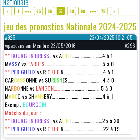
Nationale
67
1
65
66
68
69
72
●●●
●●●
jeu des pronostics Nationale 2024-2025
#925
23/04/2025 10:21:05
vipasdanslain Membre 23/05/2016
#296
**
BOURG EN BRESSE
vs A
L B
I….….………..………4 à 1
M
ASS
Y vs
TARBES
…….……………………….…...…………5 à 0
**
PERIGUEUX
vs
R
O U E
N………….……………..……4 à 1
CAR
CASS
ONNE
vs SU
RESN
ES..….……………..………4 à 0
NA
RBO
NNE vs
LANGON…….
…..….…………….……..…5 à 0
M
ARC
Q vs
CH
AMB
ERY
………………..…..…………………4 à 1
Exempt
BO
URG
OIN
Matchs du jour :
**
BOURG EN BRESSE
vs A
L B
I….….………..………25 à 20
**
PERIGUEUX
vs
R
O U E
N………….……………..……22 à 19