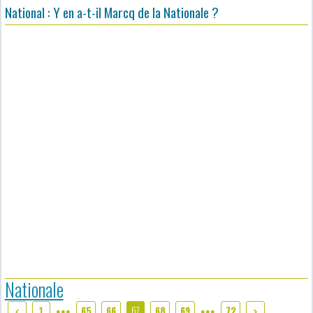
National : Y en a-t-il Marcq de la Nationale ?
Nationale
67
1
65
66
68
69
72
●●●
●●●