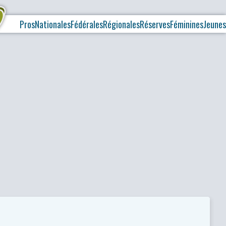
Pros
Nationales
Fédérales
Régionales
Réserves
Féminines
Jeunes