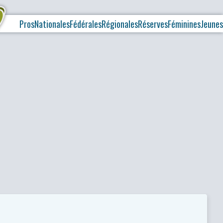
Pros
Nationales
Fédérales
Régionales
Réserves
Féminines
Jeunes