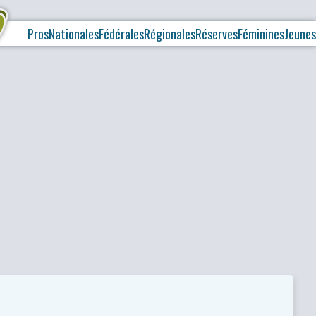
Pros
Nationales
Fédérales
Régionales
Réserves
Féminines
Jeunes