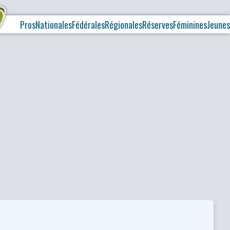
Pros
Nationales
Fédérales
Régionales
Réserves
Féminines
Jeunes