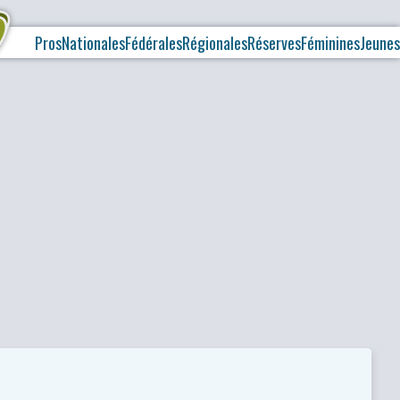
Pros
Nationales
Fédérales
Régionales
Réserves
Féminines
Jeunes