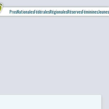
Pros
Nationales
Fédérales
Régionales
Réserves
Féminines
Jeunes