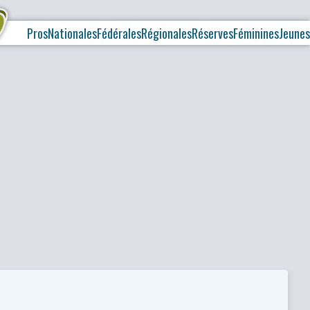
Pros
Nationales
Fédérales
Régionales
Réserves
Féminines
Jeunes