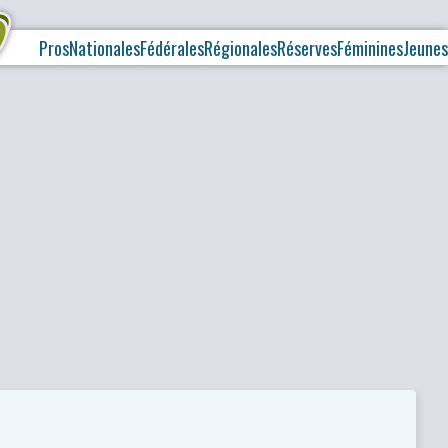
Pros
Nationales
Fédérales
Régionales
Réserves
Féminines
Jeunes