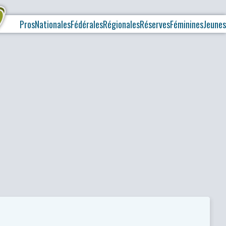
Pros
Nationales
Fédérales
Régionales
Réserves
Féminines
Jeunes