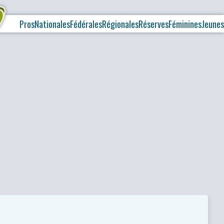
Pros
Nationales
Fédérales
Régionales
Réserves
Féminines
Jeunes