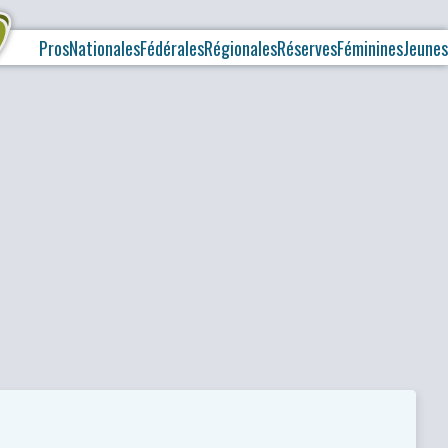
Pros
Nationales
Fédérales
Régionales
Réserves
Féminines
Jeunes