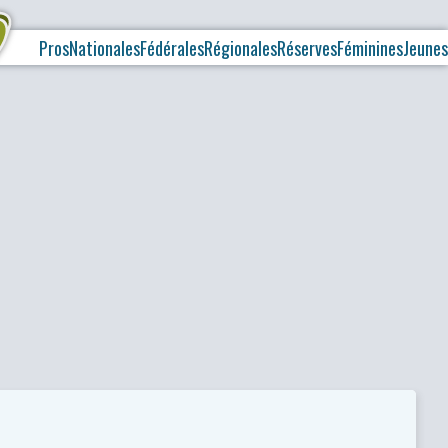
Pros
Nationales
Fédérales
Régionales
Réserves
Féminines
Jeunes