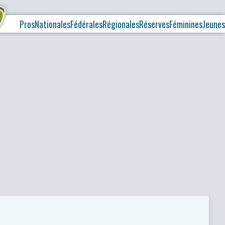
Pros
Nationales
Fédérales
Régionales
Réserves
Féminines
Jeunes