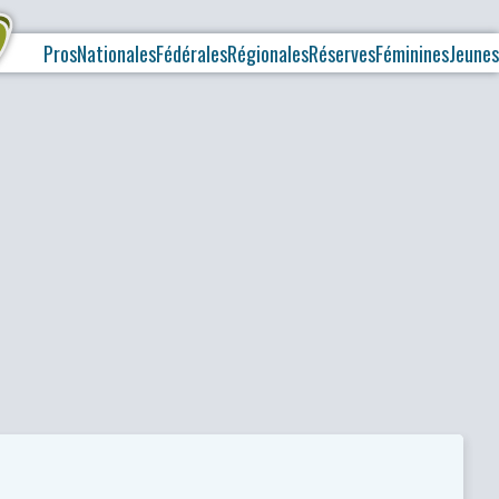
Pros
Nationales
Fédérales
Régionales
Réserves
Féminines
Jeunes