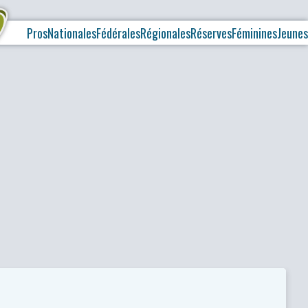
Pros
Nationales
Fédérales
Régionales
Réserves
Féminines
Jeunes