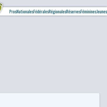
Pros
Nationales
Fédérales
Régionales
Réserves
Féminines
Jeunes