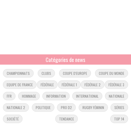
Catégories de news
CHAMPIONNATS
CLUBS
COUPE D'EUROPE
COUPE DU MONDE
EQUIPE DE FRANCE
FÉDÉRALE
FÉDÉRALE 1
FÉDÉRALE 2
FÉDÉRALE 3
FFR
HOMMAGE
INFORMATION
INTERNATIONAL
NATIONALE
NATIONALE 2
POLITIQUE
PRO D2
RUGBY FÉMININ
SÉRIES
SOCIÉTÉ
TENDANCE
TOP 14