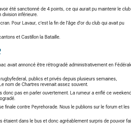
avoir été sanctionné de 4 points, ce qui aurait pu maintenir le club
ivision inférieure.
n. Pour Lavaur, c'est la fin de l'âge d'or du club qui avait pu
ntons et Castillon la Bataille.
2
gnac avait annoncé être rétrogradé administrativement en Fédéral
gbyfederal, publics et privés depuis plusieurs semaines,
. Le nom de Chartres revenait assez souvent.
ions donc pas en parler ouvertement. La rumeur a enflé ce weeken
trogradé.
se finale contre Peyrehorade. Nous le publions sur le forum et les
s étaient dans le bus et donc agréablement surpris de pouvoir fa