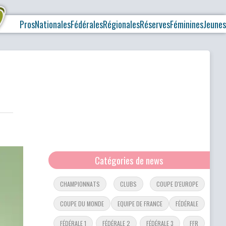
Pros
Nationales
Fédérales
Régionales
Réserves
Féminines
Jeunes
Catégories de news
CHAMPIONNATS
CLUBS
COUPE D'EUROPE
COUPE DU MONDE
EQUIPE DE FRANCE
FÉDÉRALE
FÉDÉRALE 1
FÉDÉRALE 2
FÉDÉRALE 3
FFR