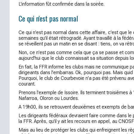
L'information fût confirmée dans la soirée.
Ce qui n'est pas normal
Ce qui n'est pas normal dans cette affaire, c'est que le 
semaines qu'il était rétrogradé. Ayant travaillé à la féd
se réveillent pas un matin en se disant : tiens, on va rét
Non, ce n'est pas comme cela que ça se passe et comm
aujourd'hui que le club connaissait sa situation depuis 
En fait, la FFR informe les clubs mais ne communique pa
dirigeants dans l'embarras. Ok, pourquoi pas. Mais quid d
Pourquoi, le club de Courbevoie n'a pas été prévenu ave
courant.
Prenons l'exemple de Issoire. Ils terminent troisièmes à 
Nafarroa, Oloron ou Lourdes.
A 19h00, ils se retrouvent deuxièmes et exempts de ba
Les dirigeants fédéraux devraient faire comme dans le pa
la FFR. Après, qu'il y ait les recours en appel, au CNOSF
Mais au lieu de protéger les clubs qui enfreignent les rè