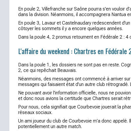
En poule 2, Villefranche sur Saône pourra s'en vouloir d'
dans la division. Néanmoins, il accompagnera Nantua en d
En poule 3, Lavaur et Castelnaudary redescendent d'un cra
côtoyer les sommets il y a encore quelques années.
Dans la poule 4, 2 promus retournent en Fédérale 2 : 4 ca
L'affaire du weekend : Chartres en Fédérale 
Dans la poule 1, les dossiers ne sont pas en reste. Co
2, ce qui repêchait Beauvais.
Néanmoins, des messages ont commencé à arriver sur ru
messages qui faisaient état d'un autre club rétrogradé
Ne pouvant avoir l'information officielle, nous ne pouv
et donc nous avions la certitude que Chartres serait ré
Pour nous, cela signifiait que Courbevoie jouerait la pha
réseaux sociaux.
Un ami joueur du club de Courbevoie m'a donc appelé. Il
potentiellement un autre match.