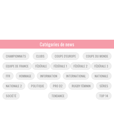
Catégories de news
CHAMPIONNATS
CLUBS
COUPE D'EUROPE
COUPE DU MONDE
EQUIPE DE FRANCE
FÉDÉRALE
FÉDÉRALE 1
FÉDÉRALE 2
FÉDÉRALE 3
FFR
HOMMAGE
INFORMATION
INTERNATIONAL
NATIONALE
NATIONALE 2
POLITIQUE
PRO D2
RUGBY FÉMININ
SÉRIES
SOCIÉTÉ
TENDANCE
TOP 14