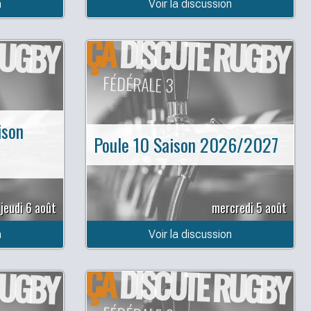
n
Voir la discussion
ÇA
RUGBY
DISCUTE RUGBY
FÉDÉRALE 3
ison
Poule 10 Saison 2026/2027
jeudi 6 août
mercredi 5 août
n
Voir la discussion
ÇA
RUGBY
DISCUTE RUGBY