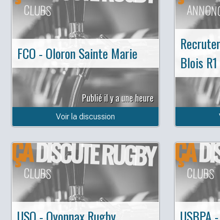
CLUBS
ANNON
Recrute
FCO - Oloron Sainte Marie
Blois R1
Publié il y a une heure
Voir la discussion
ÇA
ÇA
DISCUTE RUGBY
DI
CLUBS
CLUBS
USO - Oyonnax Rugby
USBPA -