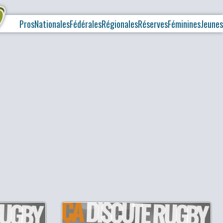
Pros
Nationales
Fédérales
Régionales
Réserves
Féminines
Jeunes
ÇA
RUGBY
DISCUTE RUGBY