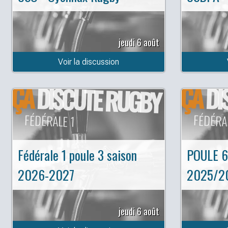
jeudi 6 août
Voir la discussion
ÇA
ÇA
DISCUTE RUGBY
DI
FÉDÉRALE 1
FÉDÉRA
Fédérale 1 poule 3 saison
POULE 6
2026-2027
2025/2
jeudi 6 août