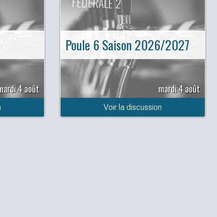
FÉDÉRALE 2
Poule 6 Saison 2026/2027
mardi 4 août
mardi 4 août
n
Voir la discussion