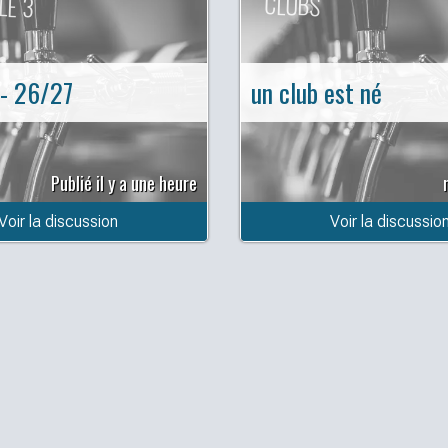
LE 3
CLUBS
 - 26/27
un club est né
Publié il y a une heure
Voir la discussion
Voir la discussio