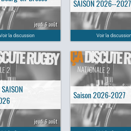
SAISON 2026--2027
jeudi 6 août
Voir la discussion
Voir la discussio
ÇA
SCUTE RUGBY
DISCUTE 
LE 2
NATIONALE 2
 SAISON
Saison 2026-2027
026
jeudi 6 août