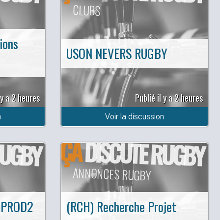
CLUBS
ions
USON NEVERS RUGBY
 y a 2 heures
Publié il y a 2 heures
n
Voir la discussion
ÇA
RUGBY
DISCUTE RUGBY
ANNONCES RUGBY
 PROD2
(RCH) Recherche Projet