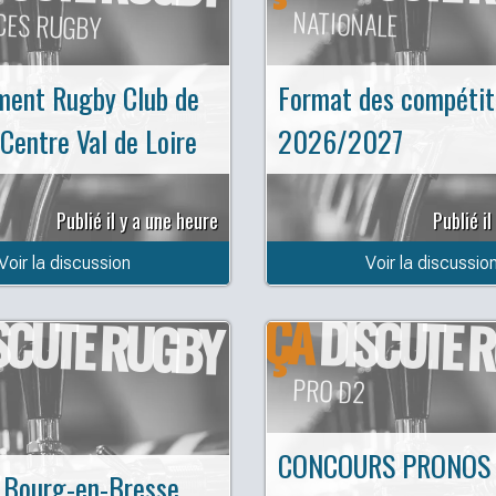
CES RUGBY
NATIONALE
ment Rugby Club de
Format des compétit
 Centre Val de Loire
2026/2027
Publié il y a une heure
Publié il
Voir la discussion
Voir la discussio
ÇA
SCUTE RUGBY
DISCUTE 
PRO D2
CONCOURS PRONOS
 Bourg-en-Bresse