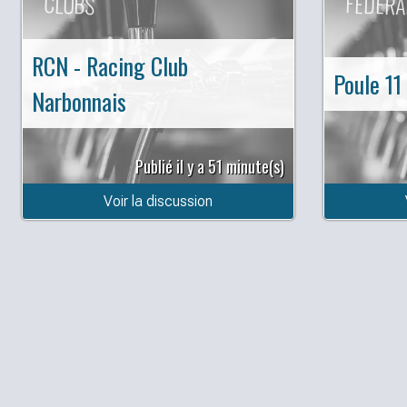
CLUBS
FÉDÉRA
RCN - Racing Club
Poule 11
Narbonnais
Publié il y a 51 minute(s)
Voir la discussion