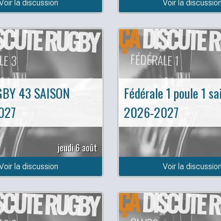
Voir la discussion
Voir la discussio
ÇA
SCUTE RUGBY
DISCUTE 
LE 3
FÉDÉRALE 1
GBY 43 SAISON
Fédérale 1 poule 1 sa
027
2026-2027
jeudi 6 août
Voir la discussion
Voir la discussio
ÇA
SCUTE RUGBY
DISCUTE 