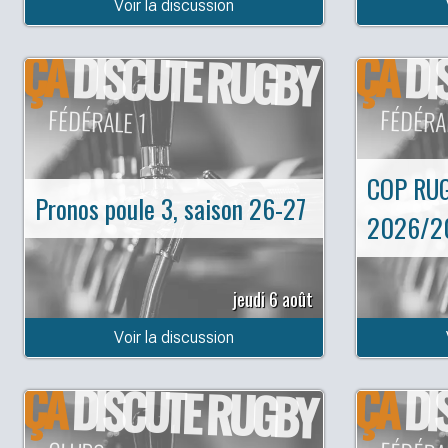
Voir la discussion
ÇA
ÇA
DISCUTE RUGBY
DI
FÉDÉRALE 1
FÉDÉRA
COP RU
Pronos poule 3, saison 26-27
2026/2
jeudi 6 août
Voir la discussion
ÇA
ÇA
DISCUTE RUGBY
DI